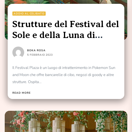
ADDIO AL CELIBATO
Strutture del Festival del
Sole e della Luna di
Pokemon
BOKA ROSA
5 FEBBRAIO 2023
Il Festival Plaza è un luogo di intrattenimento in Pokemon Sun
and Moon che offre bancarelle di cibo, negozi di goody e altre
strutture. Ospita...
READ MORE