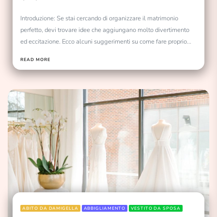
evento più divertente!
Introduzione: Se stai cercando di organizzare il matrimonio
perfetto, devi trovare idee che aggiungano molto divertimento
ed eccitazione. Ecco alcuni suggerimenti su come fare proprio...
READ MORE
ABITO DA DAMIGELLA
ABBIGLIAMENTO
VESTITO DA SPOSA