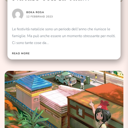
famiglia
BOKA ROSA
12 FEBBRAIO 2023
Le festività natalizie sono un periodo dell'anno che riunisce le
famiglie. Ma può anche essere un momento stressante per molti.
Ci sono tante cose da...
READ MORE