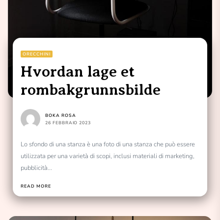
ORECCHINI
Hvordan lage et
rombakgrunnsbilde
BOKA ROSA
26 FEBBRAIO 2023
Lo sfondo di una stanza è una foto di una stanza che può essere
utilizzata per una varietà di scopi, inclusi materiali di marketing,
pubblicità...
READ MORE