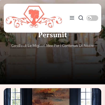
Skip
to
Persunit
the
content
Persunit
Condividi Le Migliori Idee Per I Contenuti Di Nozze