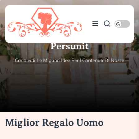
Skip
to
Persunit
the
content
Persunit
Condividi Le Migliori Idee Per I Contenuti Di Nozze
Miglior Regalo Uomo