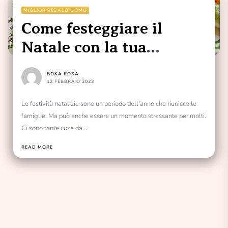
MIGLIOR REGALO UOMO
Come festeggiare il
Natale con la tua
famiglia
BOKA ROSA
12 FEBBRAIO 2023
Le festività natalizie sono un periodo dell'anno che riunisce le
famiglie. Ma può anche essere un momento stressante per molti.
Ci sono tante cose da...
READ MORE