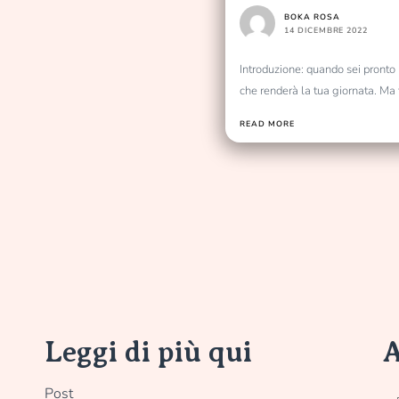
completa
BOKA ROSA
14 DICEMBRE 2022
Introduzione: quando sei pronto p
che renderà la tua giornata. Ma t
READ MORE
Leggi di più qui
Post