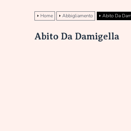
Home
Abbigliamento
Abito Da Dam
Abito Da Damigella