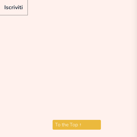
Iscriviti
To the Top
↑