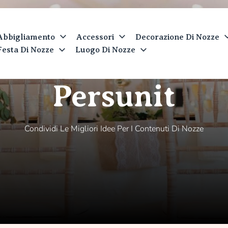
sunit
Abbigliamento
Accessori
Decorazione Di Nozze
Festa Di Nozze
Luogo Di Nozze
Persunit
Condividi Le Migliori Idee Per I Contenuti Di Nozze