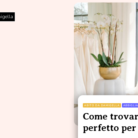
igella
ABITO DA DAMIGELLA
ABBIGLI
Come trovare
perfetto per