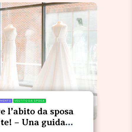
AMENTO
VESTITO DA SPOSA
 l’abito da sposa
 te! – Una guida