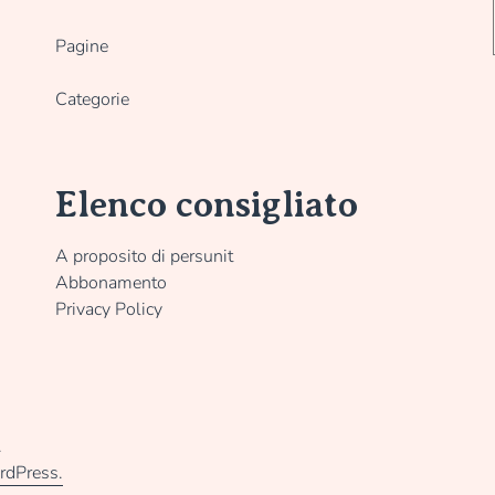
Pagine
Categorie
Elenco consigliato
A proposito di persunit
Abbonamento
Privacy Policy
.
dPress.