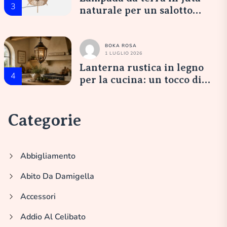
3
naturale per un salotto
accogliente
BOKA ROSA
1 LUGLIO 2026
Lanterna rustica in legno
4
per la cucina: un tocco di
eleganza italiana
Categorie
Abbigliamento
Abito Da Damigella
Accessori
Addio Al Celibato