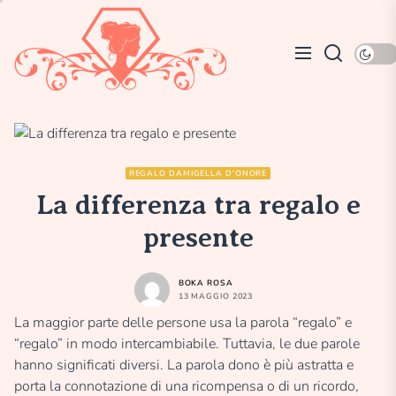
Skip
Persunit
to
the
content
REGALO DAMIGELLA D'ONORE
La differenza tra regalo e
presente
BOKA ROSA
13 MAGGIO 2023
La maggior parte delle persone usa la parola “regalo” e
“regalo” in modo intercambiabile. Tuttavia, le due parole
hanno significati diversi. La parola dono è più astratta e
porta la connotazione di una ricompensa o di un ricordo,