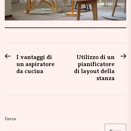
Previous
N
Navigazione
I vantaggi di
Utilizzo di un
post:
po
un aspiratore
pianificatore
articoli
da cucina
di layout della
stanza
Cerca