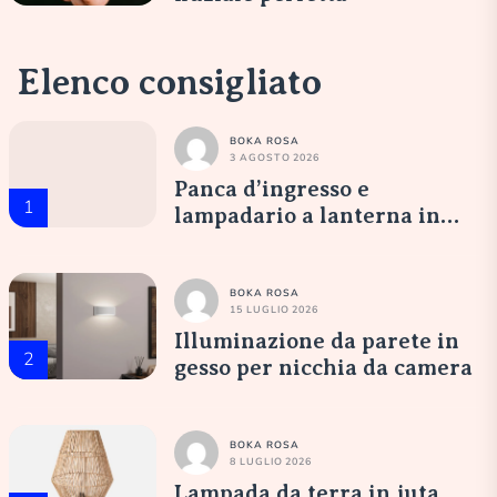
Elenco consigliato
BOKA ROSA
3 AGOSTO 2026
Panca d’ingresso e
1
lampadario a lanterna in
vetro opale: un’accoglienza
elegante
BOKA ROSA
15 LUGLIO 2026
Illuminazione da parete in
2
gesso per nicchia da camera
BOKA ROSA
8 LUGLIO 2026
Lampada da terra in juta