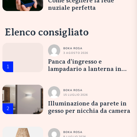
Come scegliere la fede
nuziale perfetta
Elenco consigliato
BOKA ROSA
3 AGOSTO 2026
Panca d’ingresso e
1
lampadario a lanterna in
vetro opale: un’accoglienza
elegante
BOKA ROSA
15 LUGLIO 2026
Illuminazione da parete in
2
gesso per nicchia da camera
BOKA ROSA
8 LUGLIO 2026