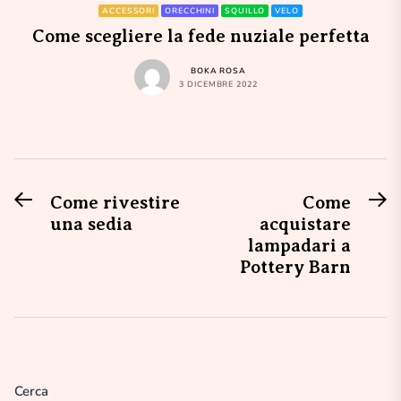
ACCESSORI
ORECCHINI
SQUILLO
VELO
Come scegliere la fede nuziale perfetta
BOKA ROSA
3 DICEMBRE 2022
Previous
N
Navigazione
Come rivestire
Come
post:
po
una sedia
acquistare
articoli
lampadari a
Pottery Barn
Cerca