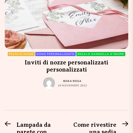
FESTA DI NOZZE
DONO PERSONALIZZATO
REGALO DAMIGELLA D'ONORE
Inviti di nozze personalizzati
personalizzati
BOKA ROSA
24 NOVEMBRE 2022
Previous
N
Navigazione
Lampada da
Come rivestire
post:
po
parete con
una sedia