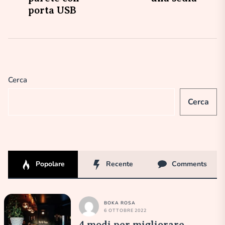
articoli
porta USB
Cerca
Cerca
Popolare
Recente
Comments
BOKA ROSA
6 OTTOBRE 2022
4 modi per migliorare