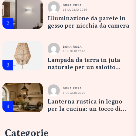
BOKA ROSA
15 LUGLIO 2026
Illuminazione da parete in
2
gesso per nicchia da camera
BOKA ROSA
8 LUGLIO 2026
Lampada da terra in juta
3
naturale per un salotto
accogliente
BOKA ROSA
1 LUGLIO 2026
Lanterna rustica in legno
4
per la cucina: un tocco di
eleganza italiana
Categorie