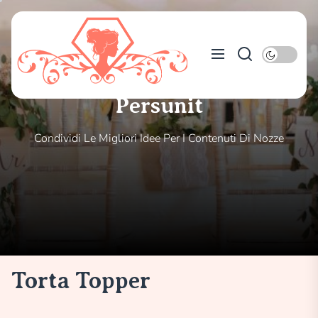
Skip
to
Persunit
the
content
Persunit
Condividi Le Migliori Idee Per I Contenuti Di Nozze
Torta Topper