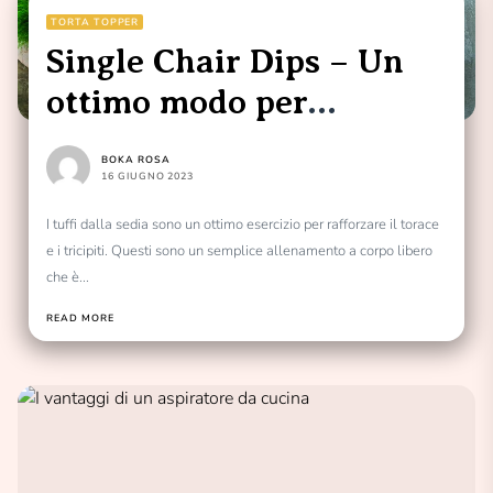
TORTA TOPPER
Single Chair Dips – Un
ottimo modo per
rafforzare petto e
BOKA ROSA
tricipiti
16 GIUGNO 2023
I tuffi dalla sedia sono un ottimo esercizio per rafforzare il torace
e i tricipiti. Questi sono un semplice allenamento a corpo libero
che è...
READ MORE