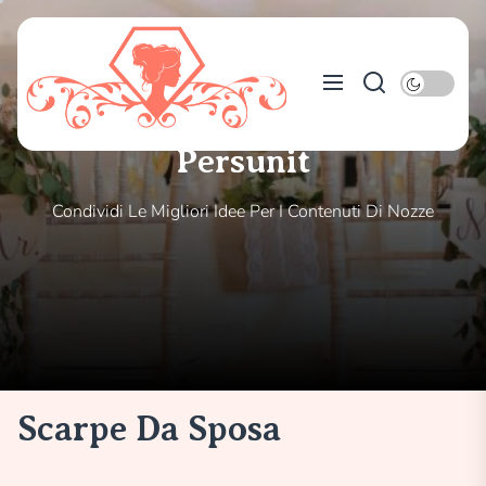
Skip
to
Persunit
the
content
Persunit
Condividi Le Migliori Idee Per I Contenuti Di Nozze
Scarpe Da Sposa