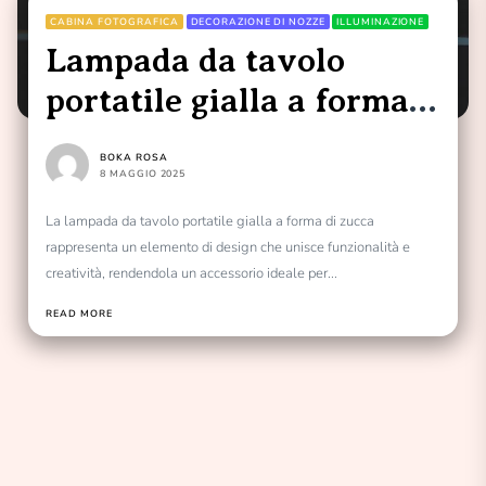
CABINA FOTOGRAFICA
DECORAZIONE DI NOZZE
ILLUMINAZIONE
Lampada da tavolo
portatile gialla a forma
di zucca per la camera
BOKA ROSA
dei bambini
8 MAGGIO 2025
La lampada da tavolo portatile gialla a forma di zucca
rappresenta un elemento di design che unisce funzionalità e
creatività, rendendola un accessorio ideale per...
READ MORE