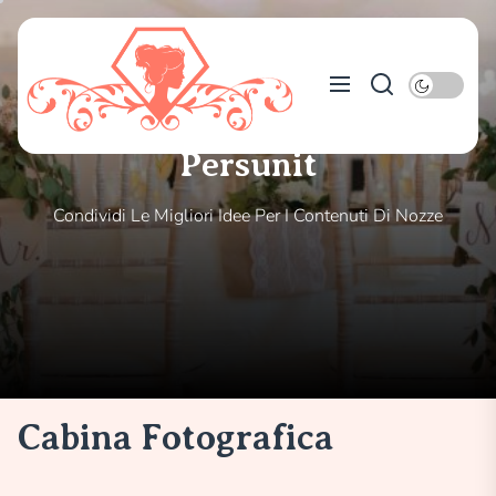
Skip
to
Persunit
the
content
Persunit
Condividi Le Migliori Idee Per I Contenuti Di Nozze
Cabina Fotografica