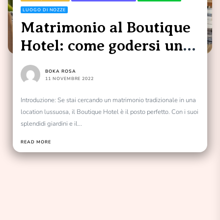
LUOGO DI NOZZE
Matrimonio al Boutique
Hotel: come godersi un
matrimonio tradizionale
BOKA ROSA
in una location di lusso
11 NOVEMBRE 2022
Introduzione: Se stai cercando un matrimonio tradizionale in una
location lussuosa, il Boutique Hotel è il posto perfetto. Con i suoi
splendidi giardini e il...
READ MORE