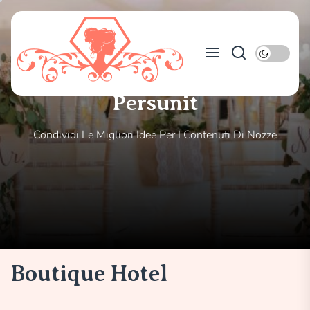
Skip
to
Persunit
the
content
Persunit
Condividi Le Migliori Idee Per I Contenuti Di Nozze
Boutique Hotel