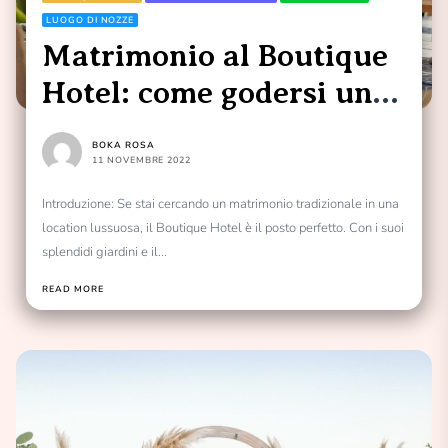
LUOGO DI NOZZE
Matrimonio al Boutique
Hotel: come godersi un
matrimonio tradizionale
BOKA ROSA
in una location di lusso
11 NOVEMBRE 2022
Introduzione: Se stai cercando un matrimonio tradizionale in una
location lussuosa, il Boutique Hotel è il posto perfetto. Con i suoi
splendidi giardini e il...
READ MORE