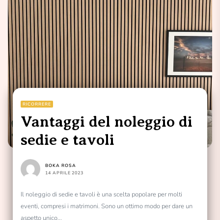
RICORRERE
Vantaggi del noleggio di
sedie e tavoli
BOKA ROSA
14 APRILE 2023
Il noleggio di sedie e tavoli è una scelta popolare per molti
eventi, compresi i matrimoni. Sono un ottimo modo per dare un
aspetto unico...