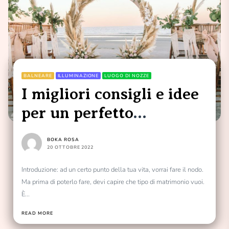
BALNEARE
ILLUMINAZIONE
LUOGO DI NOZZE
I migliori consigli e idee
per un perfetto
matrimonio sulla
BOKA ROSA
spiaggia!
20 OTTOBRE 2022
Introduzione: ad un certo punto della tua vita, vorrai fare il nodo.
Ma prima di poterlo fare, devi capire che tipo di matrimonio vuoi.
È...
READ MORE