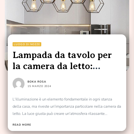
LUOGO DI NOZZE
Lampada da tavolo per
la camera da letto:
illuminazione perfetta
BOKA ROSA
per ogni notte
15 MARZO 2024
L'illuminazione è un elemento fondamentale in ogni stanza
della casa, ma riveste un'importanza particolare nella camera da
letto. La luce giusta può creare un'atmosfera rilassante...
READ MORE