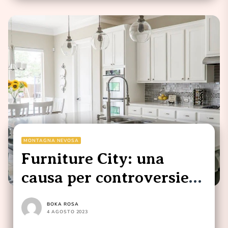
MONTAGNA NEVOSA
Furniture City: una
causa per controversie
di modesta entità finisce
BOKA ROSA
in tribunale
4 AGOSTO 2023