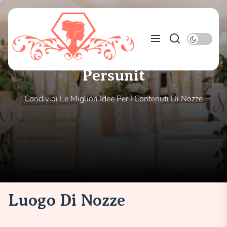
Skip
to
Persunit
the
content
Persunit
Condividi Le Migliori Idee Per I Contenuti Di Nozze
Luogo Di Nozze