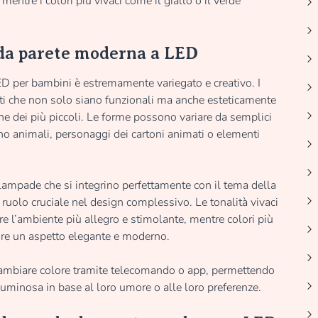
entre i colori più vivaci come il giallo o il verde
 da parete moderna a LED
D per bambini è estremamente variegato e creativo. I
tti che non solo siano funzionali ma anche esteticamente
ne dei più piccoli. Le forme possono variare da semplici
o animali, personaggi dei cartoni animati o elementi
 lampade che si integrino perfettamente con il tema della
n ruolo cruciale nel design complessivo. Le tonalità vivaci
ere l’ambiente più allegro e stimolante, mentre colori più
rire un aspetto elegante e moderno.
 cambiare colore tramite telecomando o app, permettendo
luminosa in base al loro umore o alle loro preferenze.