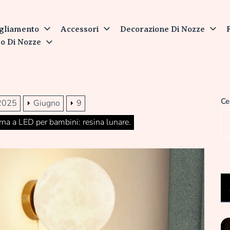
nit
gliamento
Accessori
Decorazione Di Nozze
o Di Nozze
Ce
2025
Giugno
9
a a LED per bambini: resina lunare.