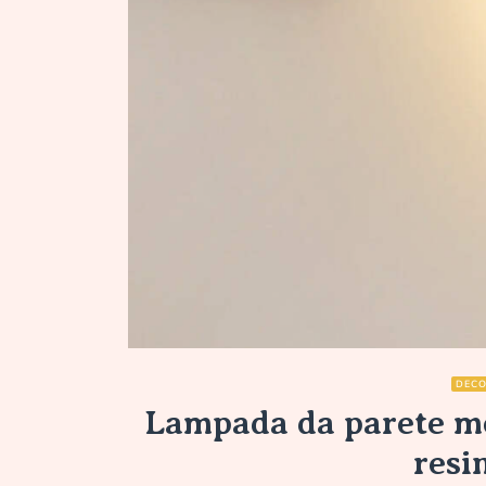
DECO
Lampada da parete m
resi