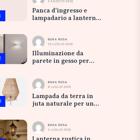
3 AGOSTO 2026
Panca d’ingresso e
1
lampadario a lanterna
in vetro opale:
un’accoglienza
elegante
BOKA ROSA
15 LUGLIO 2026
Illuminazione da
2
parete in gesso per
nicchia da camera
BOKA ROSA
8 LUGLIO 2026
Lampada da terra in
3
juta naturale per un
salotto accogliente
BOKA ROSA
1 LUGLIO 2026
Lanterna rustica in