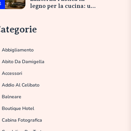
4
legno per la cucina: un
tocco di eleganza
italiana
ategorie
Abbigliamento
Abito Da Damigella
Accessori
Addio Al Celibato
Balneare
Boutique Hotel
Cabina Fotografica