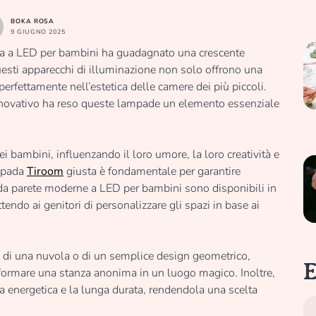
BOKA ROSA
9 GIUGNO 2025
na a LED per bambini ha guadagnato una crescente
 Questi apparecchi di illuminazione non solo offrono una
perfettamente nell’estetica delle camere dei più piccoli.
novativo ha reso queste lampade un elemento essenziale
i bambini, influenzando il loro umore, la loro creatività e
ampada
Tiroom
giusta è fondamentale per garantire
da parete moderne a LED per bambini sono disponibili in
endo ai genitori di personalizzare gli spazi in base ai
, di una nuvola o di un semplice design geometrico,
E
formare una stanza anonima in un luogo magico. Inoltre,
za energetica e la lunga durata, rendendola una scelta