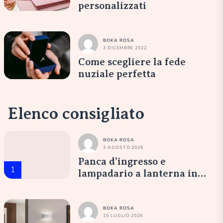
personalizzati
BOKA ROSA
3 DICEMBRE 2022
Come scegliere la fede
nuziale perfetta
Elenco consigliato
BOKA ROSA
3 AGOSTO 2026
Panca d’ingresso e
1
lampadario a lanterna in
vetro opale: un’accoglienza
elegante
BOKA ROSA
15 LUGLIO 2026