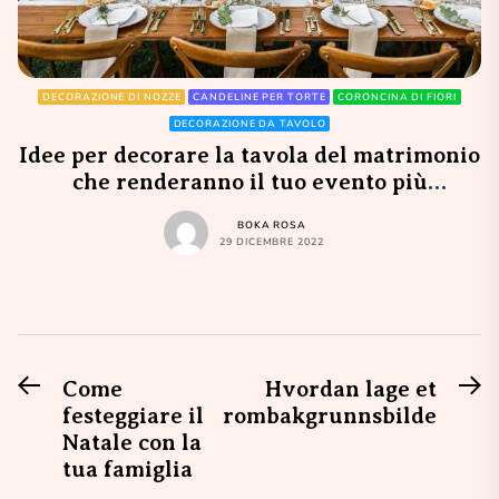
DECORAZIONE DI NOZZE
CANDELINE PER TORTE
CORONCINA DI FIORI
DECORAZIONE DA TAVOLO
Idee per decorare la tavola del matrimonio
che renderanno il tuo evento più
divertente!
BOKA ROSA
29 DICEMBRE 2022
Previous
N
Navigazione
Come
Hvordan lage et
post:
po
festeggiare il
rombakgrunnsbilde
articoli
Natale con la
tua famiglia