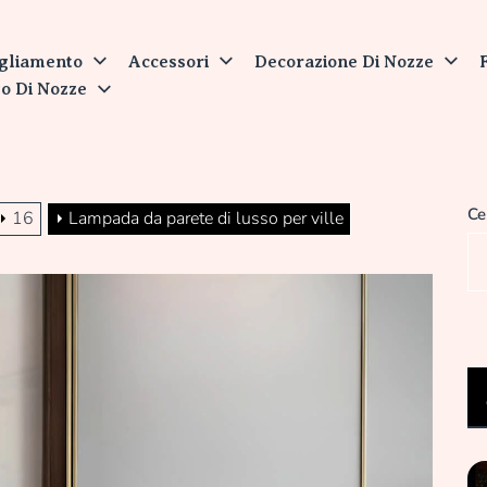
nit
gliamento
Accessori
Decorazione Di Nozze
o Di Nozze
Ce
16
Lampada da parete di lusso per ville