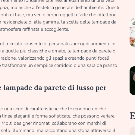
n elemento fondamentale nell’arredamento di una villa,
pazi, ma anche all’estetica generale dell’ambiente. Questi
ti di luce, ma veri e propri oggetti d’arte che riflettono
sto residenziale di alta gamma, la scelta delle lampade da
’atmosfera raffinata e accogliente.
i sul mercato consente di personalizzare ogni ambiente in
a quelle più classiche e ornate, le lampade da parete di
razione, valorizzando gli spazi e creando punti focali
uò trasformare un semplice corridoio o una sala da pranzo
e lampade da parete di lusso per
 una serie di caratteristiche che le rendono uniche.
E
a linee eleganti e forme sofisticate, che possono variare
. Molti designer rinomati collaborano con marchi di
 solo illuminano, ma raccontano una storia attraverso il