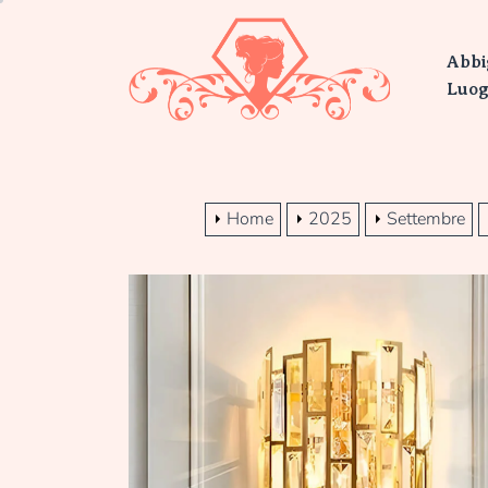
Skip
Persu
to
Abbi
the
content
Luog
Home
2025
Settembre