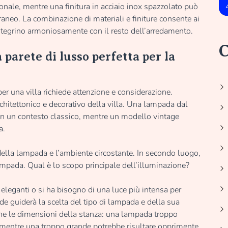
onale, mentre una finitura in acciaio inox spazzolato può
neo. La combinazione di materiali e finiture consente ai
 integrino armoniosamente con il resto dell’arredamento.
C
parete di lusso perfetta per la
er una villa richiede attenzione e considerazione.
rchitettonico e decorativo della villa. Una lampada dal
in un contesto classico, mentre un modello vintage
a.
 della lampada e l’ambiente circostante. In secondo luogo,
lampada. Qual è lo scopo principale dell’illuminazione?
eleganti o si ha bisogno di una luce più intensa per
de guiderà la scelta del tipo di lampada e della sua
ione le dimensioni della stanza: una lampada troppo
 mentre una troppo grande potrebbe risultare opprimente.