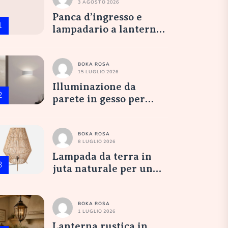
3 AGOSTO 2026
Panca d’ingresso e
1
lampadario a lanterna
in vetro opale:
un’accoglienza
elegante
BOKA ROSA
15 LUGLIO 2026
Illuminazione da
2
parete in gesso per
nicchia da camera
BOKA ROSA
8 LUGLIO 2026
Lampada da terra in
3
juta naturale per un
salotto accogliente
BOKA ROSA
1 LUGLIO 2026
Lanterna rustica in