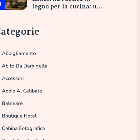
4
legno per la cucina: un
tocco di eleganza
italiana
ategorie
Abbigliamento
Abito Da Damigella
Accessori
Addio Al Celibato
Balneare
Boutique Hotel
Cabina Fotografica