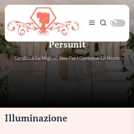
Skip
to
Persunit
the
content
Persunit
Condividi Le Migliori Idee Per I Contenuti Di Nozze
Illuminazione