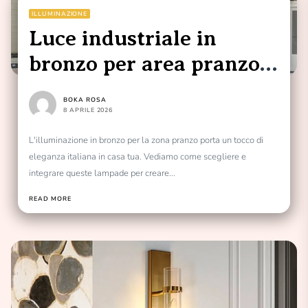
ILLUMINAZIONE
Luce industriale in
bronzo per area pranzo:
eleganza italiana
BOKA ROSA
8 APRILE 2026
L'illuminazione in bronzo per la zona pranzo porta un tocco di
eleganza italiana in casa tua. Vediamo come scegliere e
integrare queste lampade per creare...
READ MORE