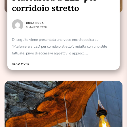
corridoio stretto
BOKA ROSA
9 MARZO 2026
Di seguito viene presentata una voce enciclopedica su
"Plafoniera a LED per corridoio stretto", redatta con uno stile
fattuale, privo di eccessivi aggettivi o approcci...
READ MORE