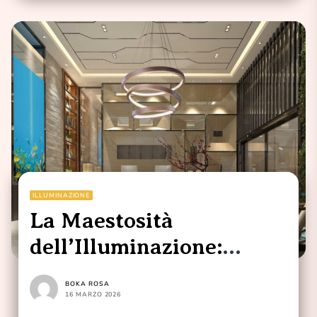
ILLUMINAZIONE
La Maestosità
dell’Illuminazione:
Lampadario
BOKA ROSA
Contemporaneo Oversize
16 MARZO 2026