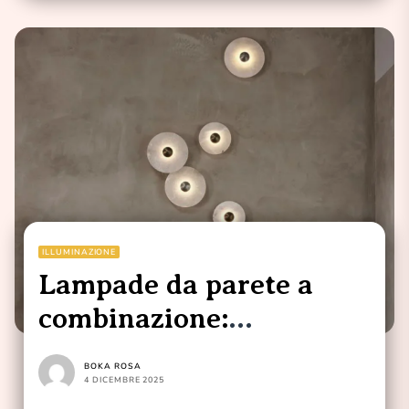
ILLUMINAZIONE
Lampade da parete a
combinazione:
Illuminazione elegante
BOKA ROSA
per la tua casa
4 DICEMBRE 2025