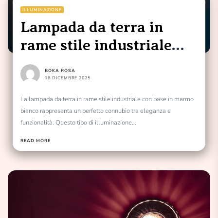
ILLUMINAZIONE
Lampada da terra in
rame stile industriale
con base in marmo
BOKA ROSA
bianco
18 DICEMBRE 2025
La lampada da terra in rame stile industriale con base in marmo
bianco rappresenta un perfetto connubio tra eleganza e
funzionalità. Questo tipo di illuminazione...
READ MORE