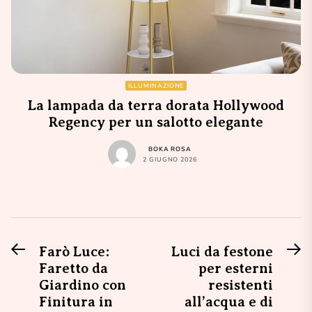
ILLUMINAZIONE
La lampada da terra dorata Hollywood
Regency per un salotto elegante
BOKA ROSA
2 GIUGNO 2026
Previous
N
Navigazione
Farò Luce:
Luci da festone
post:
po
Faretto da
per esterni
articoli
Giardino con
resistenti
Finitura in
all’acqua e di