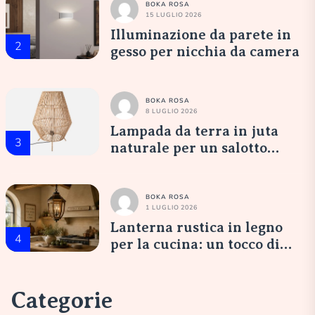
BOKA ROSA
15 LUGLIO 2026
Illuminazione da parete in
2
gesso per nicchia da camera
BOKA ROSA
8 LUGLIO 2026
Lampada da terra in juta
3
naturale per un salotto
accogliente
BOKA ROSA
1 LUGLIO 2026
Lanterna rustica in legno
4
per la cucina: un tocco di
eleganza italiana
Categorie