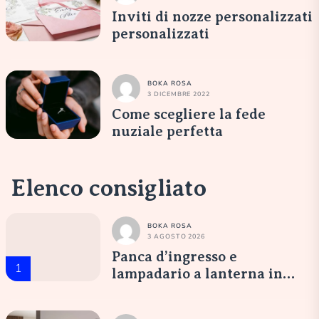
Inviti di nozze personalizzati
personalizzati
BOKA ROSA
3 DICEMBRE 2022
Come scegliere la fede
nuziale perfetta
Elenco consigliato
BOKA ROSA
3 AGOSTO 2026
Panca d’ingresso e
1
lampadario a lanterna in
vetro opale: un’accoglienza
elegante