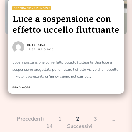
DECORAZIONE DI NOZZE
Luce a sospensione con
effetto uccello fluttuante
BOKA ROSA
12 GENNAIO 2026
Luce a sospensione con effetto uccello fluttuante Una luce a
sospensione progettata per emulare l'effetto visivo di un uccello
in volo rappresenta un'innovazione nel campo...
READ MORE
Paginazione
Precedenti
1
2
3
…
14
Successivi
degli