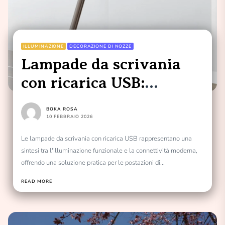
ILLUMINAZIONE
DECORAZIONE DI NOZZE
Lampade da scrivania
con ricarica USB:
l’illuminazione
BOKA ROSA
intelligente
10 FEBBRAIO 2026
Le lampade da scrivania con ricarica USB rappresentano una
sintesi tra l'illuminazione funzionale e la connettività moderna,
offrendo una soluzione pratica per le postazioni di...
READ MORE