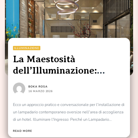
ILLUMINAZIONE
La Maestosità
dell’Illuminazione:
Lampadario
BOKA ROSA
Contemporaneo Oversize
16 MARZO 2026
per l’Area di Accoglienza
Ecco un approccio pratico e conversazionale per l'installazione di
un lampadario contemporaneo oversize nell'area di accoglienza
dell’Hotel
di un hotel. Illuminare l'Ingresso: Perché un Lampadario
Oversize...
READ MORE