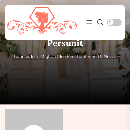
Skip
to
Persunit
the
content
Persunit
Condividi Le Migliori Idee Per I Contenuti Di Nozze