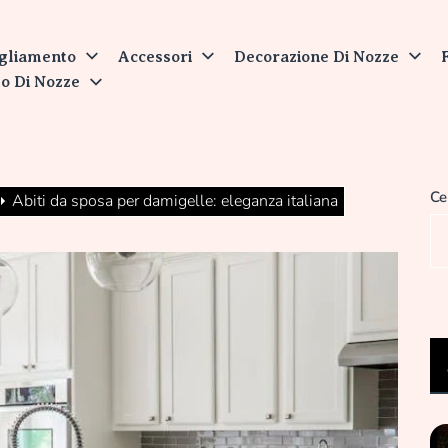
nit
gliamento
Accessori
Decorazione Di Nozze
o Di Nozze
Ce
Abiti da sposa per damigelle: eleganza italiana