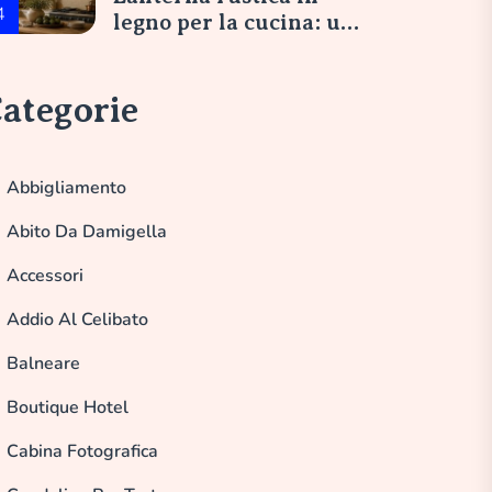
4
legno per la cucina: un
tocco di eleganza
italiana
ategorie
Abbigliamento
Abito Da Damigella
Accessori
Addio Al Celibato
Balneare
Boutique Hotel
Cabina Fotografica