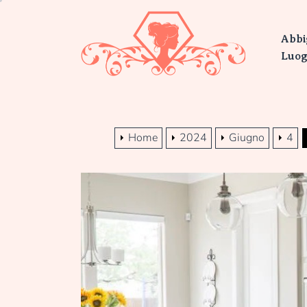
Skip
Persu
to
Abbi
the
content
Luog
Home
2024
Giugno
4