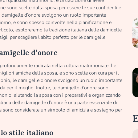
di qualsiasi matrimonio, e la tradizione di avere
nne sono scelte dalla sposa per essere le sue confidenti e
Le damigelle d’onore svolgono un ruolo importante
giorno, e sono spesso coinvolte nella pianificazione e
ticolo, esploreremo la tradizione italiana delle damigelle
igli per scegliere l’abito perfetto per le damigelle.
damigelle d’onore
 è profondamente radicata nella cultura matrimoniale. Le
igliori amiche della sposa, e sono scelte con cura per il
imonio, le damigelle d’onore svolgono un ruolo importante
ada per il meglio. Inoltre, le damigelle d’onore sono
monio, aiutando la sposa con i preparativi e organizzando
taliana delle damigelle d’onore è una parte essenziale di
re sono considerate un simbolo di amicizia e sostegno per
E
lo stile italiano