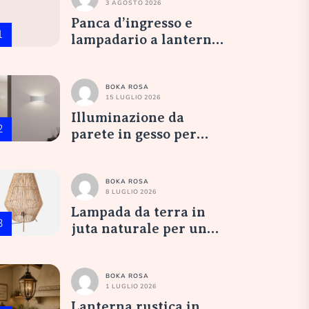
3 AGOSTO 2026
Panca d’ingresso e
1
lampadario a lanterna
in vetro opale:
un’accoglienza
elegante
BOKA ROSA
15 LUGLIO 2026
Illuminazione da
2
parete in gesso per
nicchia da camera
BOKA ROSA
8 LUGLIO 2026
Lampada da terra in
3
juta naturale per un
salotto accogliente
BOKA ROSA
1 LUGLIO 2026
Lanterna rustica in