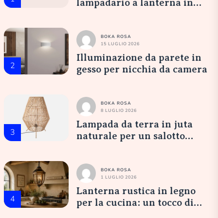
lampadario a lanterna in
vetro opale: un’accoglienza
elegante
BOKA ROSA
15 LUGLIO 2026
Illuminazione da parete in
2
gesso per nicchia da camera
BOKA ROSA
8 LUGLIO 2026
Lampada da terra in juta
3
naturale per un salotto
accogliente
BOKA ROSA
1 LUGLIO 2026
Lanterna rustica in legno
4
per la cucina: un tocco di
eleganza italiana