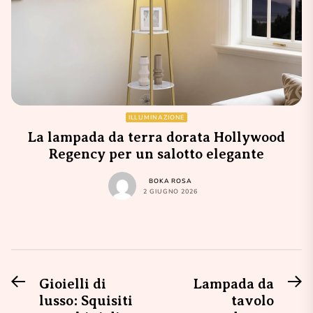
ILLUMINAZIONE
La lampada da terra dorata Hollywood
Regency per un salotto elegante
BOKA ROSA
2 GIUGNO 2026
Previous
N
Navigazione
Gioielli di
Lampada da
post:
po
lusso: Squisiti
tavolo
articoli