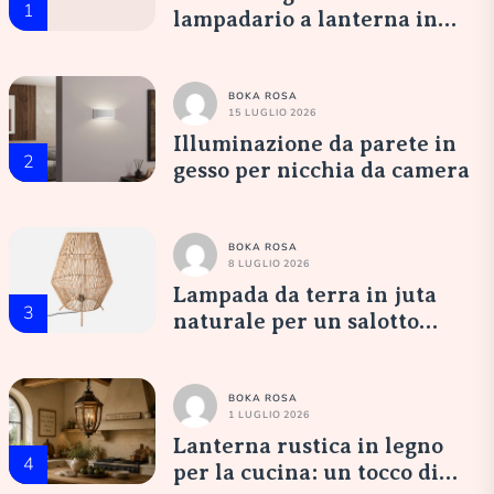
1
lampadario a lanterna in
vetro opale: un’accoglienza
elegante
BOKA ROSA
15 LUGLIO 2026
Illuminazione da parete in
2
gesso per nicchia da camera
BOKA ROSA
8 LUGLIO 2026
Lampada da terra in juta
3
naturale per un salotto
accogliente
BOKA ROSA
1 LUGLIO 2026
Lanterna rustica in legno
4
per la cucina: un tocco di