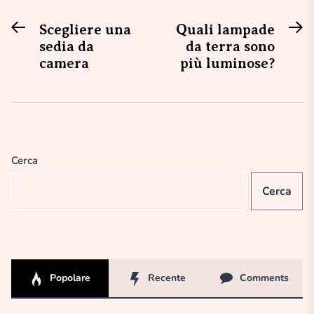
Previous
N
Navigazione
Scegliere una
Quali lampade
post:
po
sedia da
da terra sono
articoli
camera
più luminose?
Cerca
Cerca
Popolare
Recente
Comments