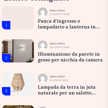
BOKA ROSA
3 AGOSTO 2026
Panca d’ingresso e
1
lampadario a lanterna in
vetro opale: un’accoglienza
elegante
BOKA ROSA
15 LUGLIO 2026
Illuminazione da parete in
2
gesso per nicchia da camera
BOKA ROSA
8 LUGLIO 2026
Lampada da terra in juta
3
naturale per un salotto
accogliente