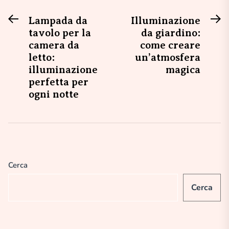
Previous
N
Navigazione
Lampada da
Illuminazione
post:
po
tavolo per la
da giardino:
articoli
camera da
come creare
letto:
un’atmosfera
illuminazione
magica
perfetta per
ogni notte
Cerca
Cerca