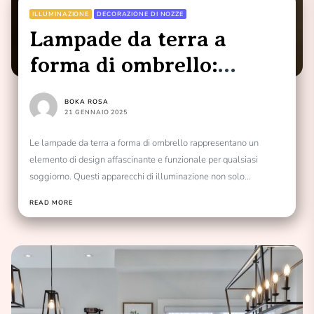
ILLUMINAZIONE
DECORAZIONE DI NOZZE
Lampade da terra a
forma di ombrello:
perfette per il soggiorno
BOKA ROSA
21 GENNAIO 2025
Le lampade da terra a forma di ombrello rappresentano un
elemento di design affascinante e funzionale per qualsiasi
soggiorno. Questi apparecchi di illuminazione non solo...
READ MORE