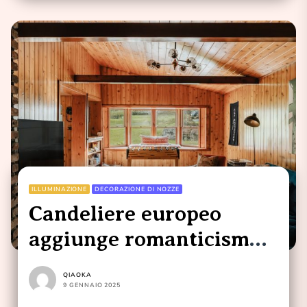
ILLUMINAZIONE
DECORAZIONE DI NOZZE
Candeliere europeo
aggiunge romanticismo e
eleganza alla campagna
QIAOKA
italiana
9 GENNAIO 2025