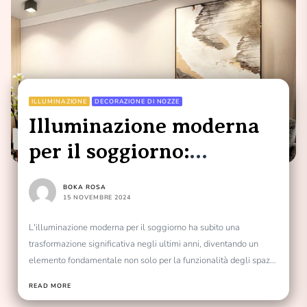
ILLUMINAZIONE
DECORAZIONE DI NOZZE
Illuminazione moderna
per il soggiorno:
downlight semplice
BOKA ROSA
15 NOVEMBRE 2024
L'illuminazione moderna per il soggiorno ha subito una
trasformazione significativa negli ultimi anni, diventando un
elemento fondamentale non solo per la funzionalità degli spazi,
ma...
READ MORE