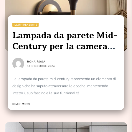
ILLUMINAZIONE
Lampada da parete Mid-
Century per la camera
da letto
BOKA ROSA
11 DICEMBRE 2024
La lampada da parete mid-century rappresenta un elemento di
design che ha saputo attraversare le epoche, mantenendo
intatto il suo fascino e la sua funzionalità....
READ MORE