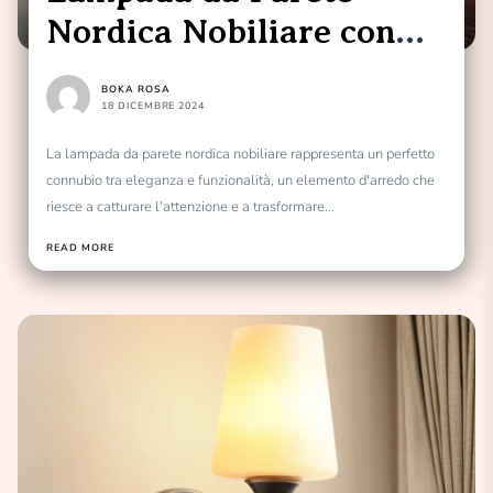
Nordica Nobiliare con
Noble Nordic Wall Lamp
BOKA ROSA
18 DICEMBRE 2024
La lampada da parete nordica nobiliare rappresenta un perfetto
connubio tra eleganza e funzionalità, un elemento d'arredo che
riesce a catturare l'attenzione e a trasformare...
READ MORE