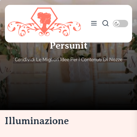
Skip
to
Persunit
the
content
Persunit
Condividi Le Migliori Idee Per I Contenuti Di Nozze
Illuminazione