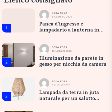
BOKA ROSA
3 AGOSTO 2026
Panca d’ingresso e
1
lampadario a lanterna in
vetro opale: un’accoglienza
elegante
BOKA ROSA
15 LUGLIO 2026
Illuminazione da parete in
2
gesso per nicchia da camera
BOKA ROSA
8 LUGLIO 2026
Lampada da terra in juta
3
naturale per un salotto
accogliente