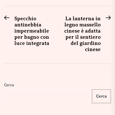
Previous
N
Navigazione
Specchio
La lanterna in
post:
po
antinebbia
legno massello
articoli
impermeabile
cinese è adatta
per bagno con
per il sentiero
luce integrata
del giardino
cinese
Cerca
Cerca