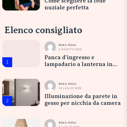
Come scegliere la fede
nuziale perfetta
Elenco consigliato
BOKA ROSA
3 AGOSTO 2026
Panca d’ingresso e
1
lampadario a lanterna in
vetro opale: un’accoglienza
elegante
BOKA ROSA
15 LUGLIO 2026
Illuminazione da parete in
2
gesso per nicchia da camera
BOKA ROSA
8 LUGLIO 2026