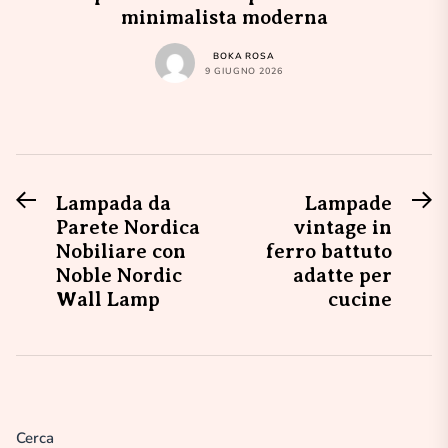
minimalista moderna
BOKA ROSA
9 GIUGNO 2026
Previous
N
Navigazione
Lampada da
Lampade
post:
po
Parete Nordica
vintage in
articoli
Nobiliare con
ferro battuto
Noble Nordic
adatte per
Wall Lamp
cucine
Cerca