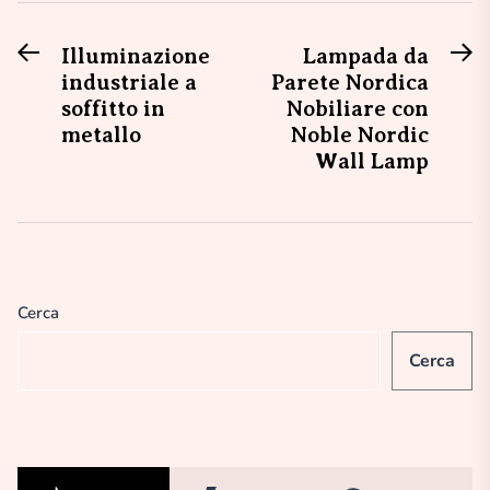
Previous
N
Navigazione
Illuminazione
Lampada da
post:
po
industriale a
Parete Nordica
articoli
soffitto in
Nobiliare con
metallo
Noble Nordic
Wall Lamp
Cerca
Cerca