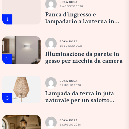
BOKA ROSA
3 AGOSTO 2026
Panca d’ingresso e
1
lampadario a lanterna in
vetro opale: un’accoglienza
elegante
BOKA ROSA
15 LUGLIO 2026
Illuminazione da parete in
2
gesso per nicchia da camera
BOKA ROSA
8 LUGLIO 2026
Lampada da terra in juta
3
naturale per un salotto
accogliente
BOKA ROSA
1 LUGLIO 2026