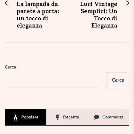
Previous
N
Navigazione
La lampada da
Luci Vintage
post:
po
parete a porta:
Semplici: Un
articoli
un tocco di
Tocco di
eleganza
Eleganza
Cerca
Cerca
Popolare
Recente
Comments