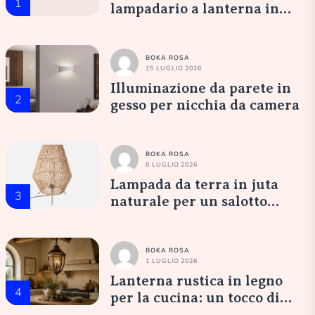
1
lampadario a lanterna in
vetro opale: un’accoglienza
elegante
BOKA ROSA
15 LUGLIO 2026
Illuminazione da parete in
2
gesso per nicchia da camera
BOKA ROSA
8 LUGLIO 2026
Lampada da terra in juta
3
naturale per un salotto
accogliente
BOKA ROSA
1 LUGLIO 2026
Lanterna rustica in legno
4
per la cucina: un tocco di
eleganza italiana